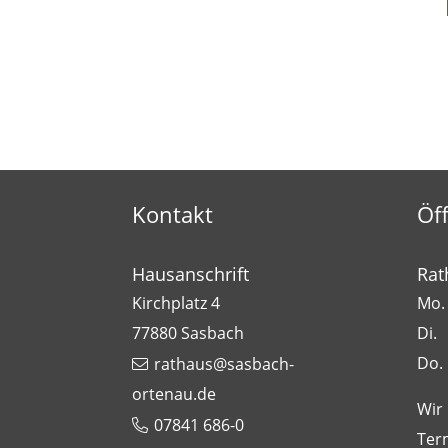
Kontakt
Öf
Hausanschrift
Rat
Kirchplatz 4
Mo. 
77880
Sasbach
Di.
Do.
rathaus@sasbach-
ortenau.de
Wir
07841 686-0
Ter