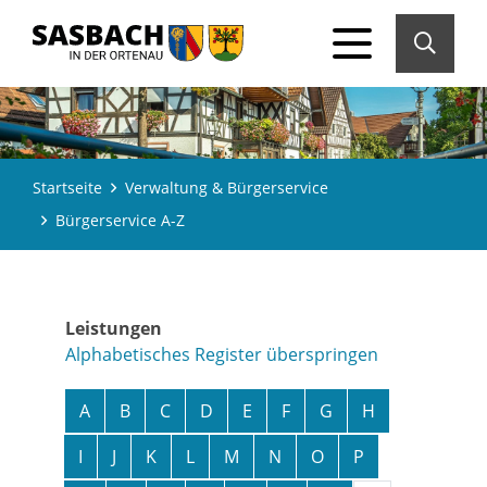
Startseite
Verwaltung & Bürgerservice
Bürgerservice A-Z
Leistungen
Alphabetisches Register überspringen
A
B
C
D
E
F
G
H
I
J
K
L
M
N
O
P