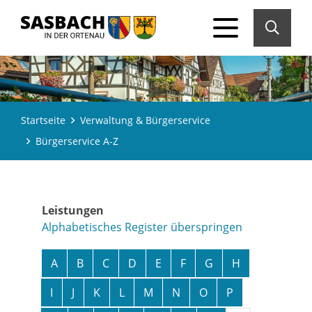
Startseite
Verwaltung & Bürgerservice
Bürgerservice A-Z
Leistungen
Alphabetisches Register überspringen
A
B
C
D
E
F
G
H
I
J
K
L
M
N
O
P