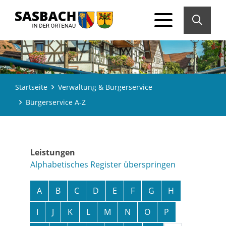
Startseite
Verwaltung & Bürgerservice
Bürgerservice A-Z
Leistungen
Alphabetisches Register überspringen
A
B
C
D
E
F
G
H
I
J
K
L
M
N
O
P