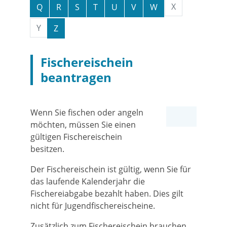
X
Q
R
S
T
U
V
W
Y
Z
Fischereischein
beantragen
Wenn Sie fischen oder angeln
möchten, müssen Sie einen
gültigen Fischereischein
besitzen.
Der Fischereischein ist gültig, wenn Sie für
das laufende Kalenderjahr die
Fischereiabgabe bezahlt haben. Dies gilt
nicht für Jugendfischereischeine.
Zusätzlich zum Fischereischein brauchen