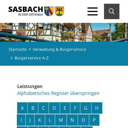
Startseite
Verwaltung & Bürgerservice
Bürgerservice A-Z
Leistungen
Alphabetisches Register überspringen
A
B
C
D
E
F
G
H
I
J
K
L
M
N
O
P