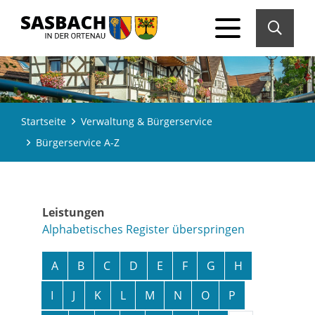
Startseite
Verwaltung & Bürgerservice
Bürgerservice A-Z
Leistungen
Alphabetisches Register überspringen
A
B
C
D
E
F
G
H
I
J
K
L
M
N
O
P