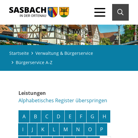
Startseite
Verwaltung & Bürgerservice
Bürgerservice A-Z
Leistungen
Alphabetisches Register überspringen
A
B
C
D
E
F
G
H
I
J
K
L
M
N
O
P