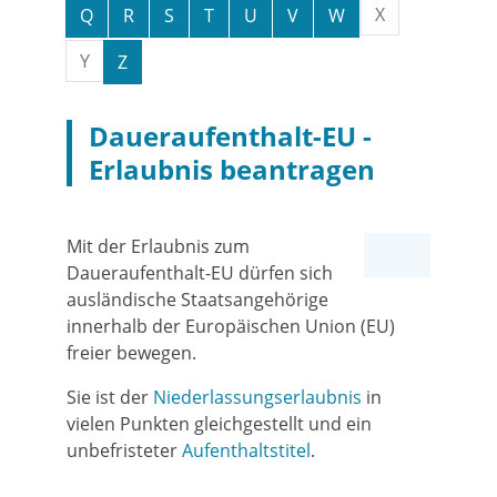
X
Q
R
S
T
U
V
W
Y
Z
Daueraufenthalt-EU -
Erlaubnis beantragen
Mit der Erlaubnis zum
Daueraufenthalt-EU dürfen sich
ausländische Staatsangehörige
innerhalb der Europäischen Union (EU)
freier bewegen.
Sie ist der
Niederlassungserlaubnis
in
vielen Punkten gleichgestellt und ein
unbefristeter
Aufenthaltstitel
.