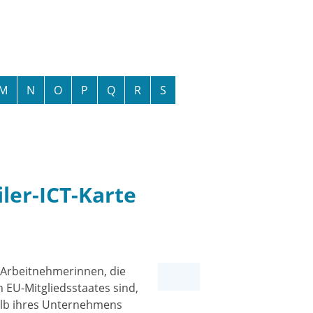
M
N
O
P
Q
R
S
ler-ICT-Karte
d Arbeitnehmerinnen, die
 EU-Mitgliedsstaates sind,
halb ihres Unternehmens