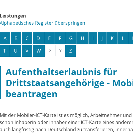
Leistungen
Alphabetisches Register überspringen
A
B
C
D
E
F
G
H
I
J
K
L
X
Y
T
U
V
W
Z
Aufenthaltserlaubnis für
Drittstaatsangehörige - Mobi
beantragen
Mit der Mobiler-ICT-Karte ist es möglich, Arbeitnehmer un
schon Inhaberin oder Inhaber einer ICT-Karte eines anderen
auch langfristig nach Deutschland zu transferieren, inner