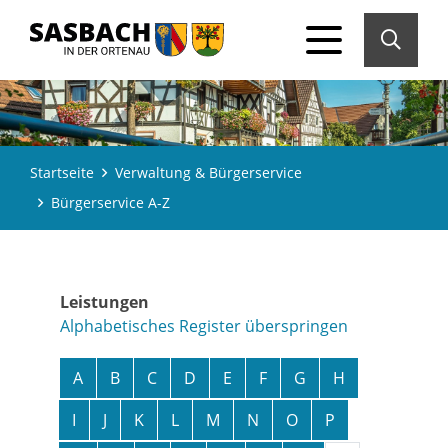
Startseite
Verwaltung & Bürgerservice
Bürgerservice A-Z
Leistungen
Alphabetisches Register überspringen
A
B
C
D
E
F
G
H
I
J
K
L
M
N
O
P