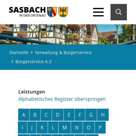
Startseite
Verwaltung & Bürgerservice
Bürgerservice A-Z
Leistungen
Alphabetisches Register überspringen
A
B
C
D
E
F
G
H
I
J
K
L
M
N
O
P