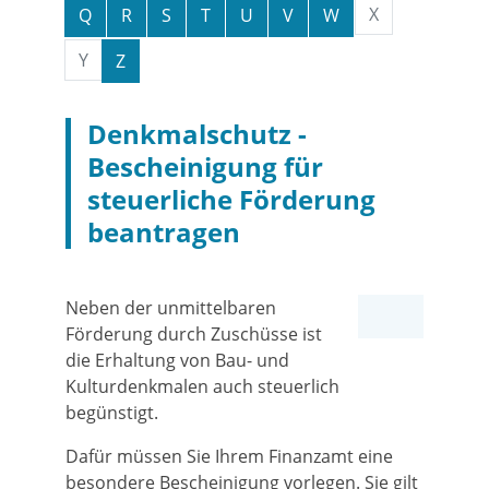
X
Q
R
S
T
U
V
W
Y
Z
Denkmalschutz -
Bescheinigung für
steuerliche Förderung
beantragen
Neben der unmittelbaren
Förderung durch Zuschüsse ist
die Erhaltung von Bau- und
Kulturdenkmalen auch steuerlich
begünstigt.
Dafür müssen Sie Ihrem Finanzamt eine
besondere Bescheinigung vorlegen. Sie gilt