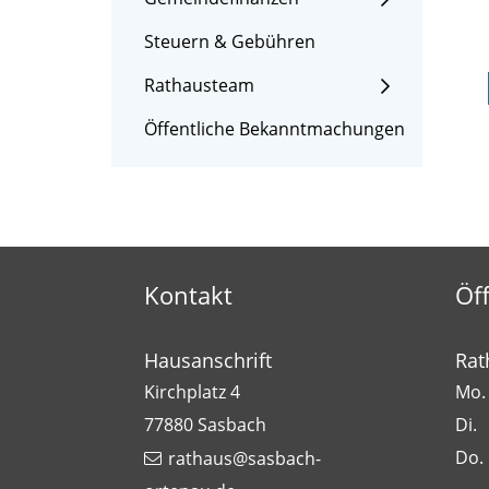
Steuern & Gebühren
Rathausteam
Öffentliche Bekanntmachungen
Kontakt
Öf
Hausanschrift
Rat
Kirchplatz 4
Mo. 
77880
Sasbach
Di.
Do.
rathaus@sasbach-