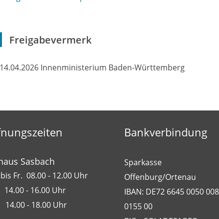
Freigabevermerk
14.04.2026 Innenministerium Baden-Württemberg
fnungszeiten
Bankverbindung
haus Sasbach
Sparkasse
bis Fr. 08.00 - 12.00 Uhr
Offenburg/Ortenau
 14.00 - 16.00 Uhr
IBAN: DE72 6645 0050 00
 14.00 - 18.00 Uhr
0155 00