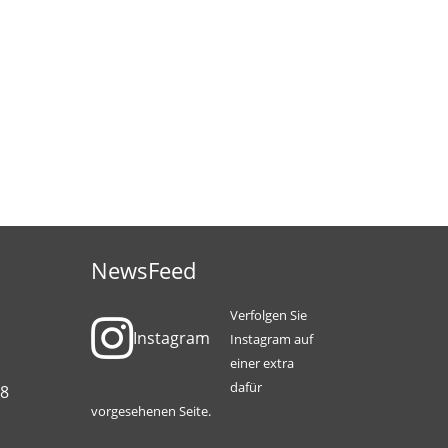
NewsFeed
Verfolgen Sie
Instagram
Instagram auf
einer extra
dafür
88
vorgesehenen Seite.