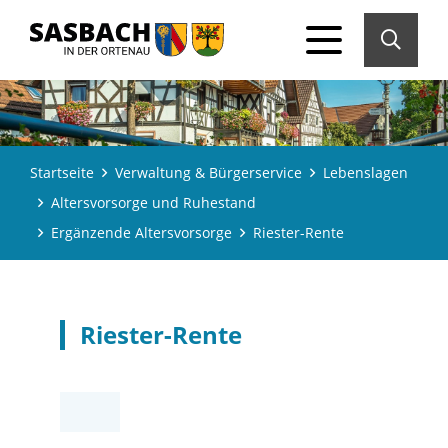
Startseite
Verwaltung & Bürgerservice
Lebenslagen
Altersvorsorge und Ruhestand
Ergänzende Altersvorsorge
Riester-Rente
Riester-Rente