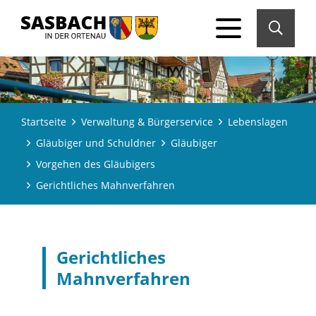
Startseite
Verwaltung & Bürgerservice
Lebenslagen
Gläubiger und Schuldner
Gläubiger
Vorgehen des Gläubigers
Gerichtliches Mahnverfahren
Gerichtliches
Mahnverfahren