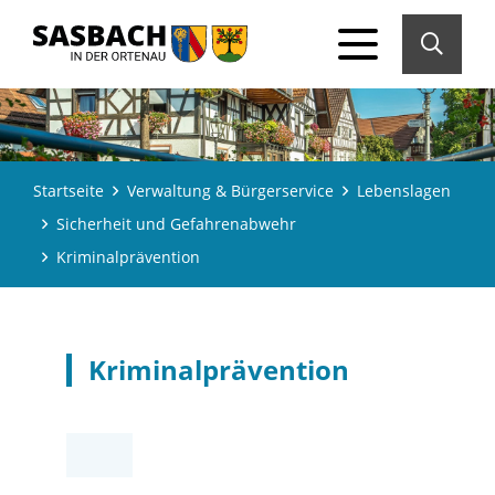
Startseite
Verwaltung & Bürgerservice
Lebenslagen
Sicherheit und Gefahrenabwehr
Kriminalprävention
Kriminalprävention