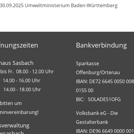
30.09.2025 Umweltministerium Baden-Württemberg
fnungszeiten
Bankverbindung
haus Sasbach
Sparkasse
bis Fr. 08.00 - 12.00 Uhr
Offenburg/Ortenau
 14.00 - 16.00 Uhr
IBAN: DE72 6645 0050 00
 14.00 - 18.00 Uhr
0155 00
BIC: SOLADES1OFG
 bitten um
minvereinbarung!
Volksbank eG - Die
Gestalterbank
sverwaltung
IBAN: DE96 6649 0000 00
rsasbach