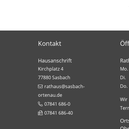
Kontakt
Öf
Hausanschrift
Rat
Kirchplatz 4
Mo. 
77880
Sasbach
Di.
Do.
rathaus@sasbach-
ortenau.de
Wir
07841 686-0
Ter
07841 686-40
Ort
Obe