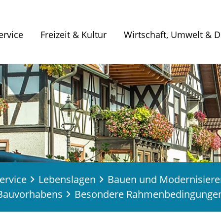
ervice
Freizeit & Kultur
Wirtschaft, Umwelt & Di
ervice
Lebenslagen
Bauen und Modernisiere
 Bauvorhabens
Besondere Rahmenbedingunge