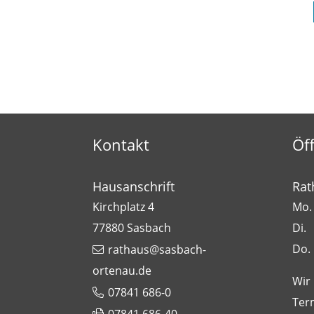
Kontakt
Öf
Hausanschrift
Rat
Kirchplatz 4
Mo. 
77880
Sasbach
Di.
Do.
rathaus@sasbach-
ortenau.de
Wir
07841 686-0
Ter