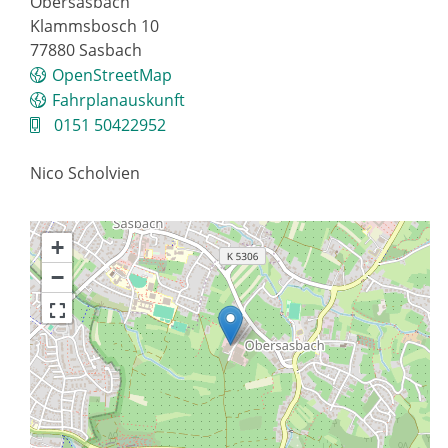
Obersasbach
Klammsbosch 10
77880
Sasbach
OpenStreetMap
Fahrplanauskunft
0151 50422952
Nico
Scholvien
+
−