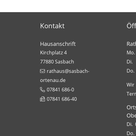
Kontakt
Öf
Hausanschrift
Rat
Kirchplatz 4
Mo. 
77880
Sasbach
Di.
Do.
rathaus@sasbach-
ortenau.de
Wir
07841 686-0
Ter
07841 686-40
Ort
Obe
Di. 
Do. 