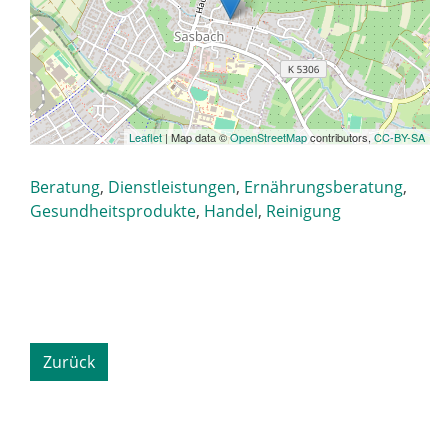
Leaflet
| Map data ©
OpenStreetMap
contributors,
CC-BY-SA
Beratung
,
Dienstleistungen
,
Ernährungsberatung
,
Gesundheitsprodukte
,
Handel
,
Reinigung
Zurück